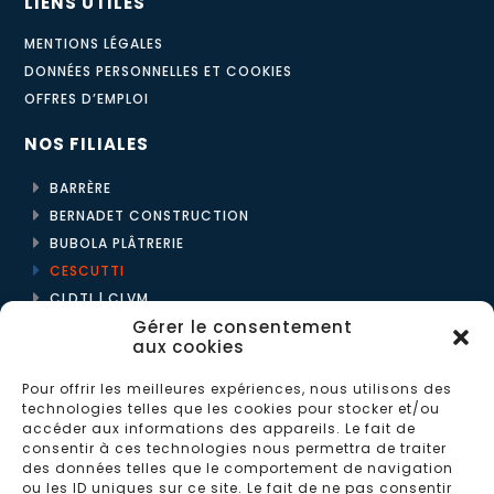
LIENS UTILES
MENTIONS LÉGALES
DONNÉES PERSONNELLES ET COOKIES
OFFRES D’EMPLOI
NOS FILIALES
BARRÈRE
BERNADET CONSTRUCTION
BUBOLA PLÂTRERIE
CESCUTTI
CLDTI | CLVM
Gérer le consentement
ENPYCO
aux cookies
L2C
Pour offrir les meilleures expériences, nous utilisons des
LES BÉTONS MONTOIS
technologies telles que les cookies pour stocker et/ou
accéder aux informations des appareils. Le fait de
LES MAISONS BERNADET
consentir à ces technologies nous permettra de traiter
des données telles que le comportement de navigation
MÉDITERRANÉE CONSTRUCTIONS
ou les ID uniques sur ce site. Le fait de ne pas consentir