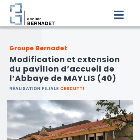
Passer
au
contenu
Togg
Navi
ACCUEIL
Groupe Bernadet
Modification et extension
LE GROUPE BERNADET
du pavillon d’accueil de
l’Abbaye de MAYLIS (40)
NOS FILIALES
RÉALISATION FILIALE
CESCUTTI
CARRIÈRES
ACTUALITÉS
CONTACT