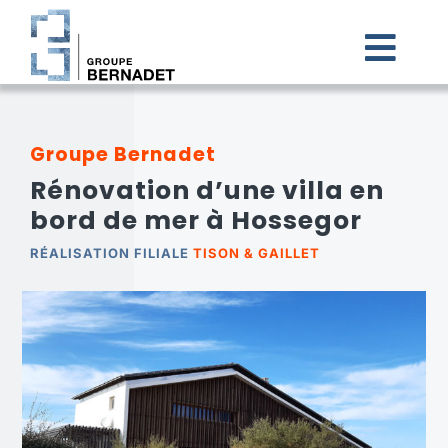
Passer
au
contenu
Togg
Navi
ACCUEIL
Groupe Bernadet
Rénovation d’une villa en
LE GROUPE BERNADET
bord de mer à Hossegor
NOS FILIALES
RÉALISATION FILIALE
TISON & GAILLET
CARRIÈRES
ACTUALITÉS
CONTACT