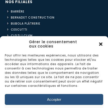
NOS FILIALES
BARRÈRE
BERNADET CONSTRUCTION
BUBOLA PLÂTRERIE
CESCUTTI
CLDTI | CLVM
Gérer le consentement
ENPYCO
aux cookies
L2C
Pour offrir les meilleures expériences, nous utilisons des
LES BÉTONS MONTOIS
technologies telles que les cookies pour stocker et/ou
accéder aux informations des appareils. Le fait de
LES MAISONS BERNADET
consentir à ces technologies nous permettra de traiter
des données telles que le comportement de navigation
MÉDITERRANÉE CONSTRUCTIONS
ou les ID uniques sur ce site. Le fait de ne pas consentir
PRÉFADOUR
ou de retirer son consentement peut avoir un effet négatif
sur certaines caractéristiques et fonctions.
ROUX CHARPENTES
TISON & GAILLET
Accepter