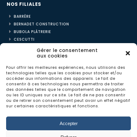
NOS FILIALES
BARRÈRE
BERNADET CONSTRUCTION
BUBOLA PLÂTRERIE
CESCUTTI
CLDTI | CLVM
Gérer le consentement
ENPYCO
aux cookies
L2C
Pour offrir les meilleures expériences, nous utilisons des
technologies telles que les cookies pour stocker et/ou
LES BÉTONS MONTOIS
accéder aux informations des appareils. Le fait de
consentir à ces technologies nous permettra de traiter
LES MAISONS BERNADET
des données telles que le comportement de navigation
MÉDITERRANÉE CONSTRUCTIONS
ou les ID uniques sur ce site. Le fait de ne pas consentir
ou de retirer son consentement peut avoir un effet négatif
PRÉFADOUR
sur certaines caractéristiques et fonctions.
ROUX CHARPENTES
Accepter
TISON & GAILLET