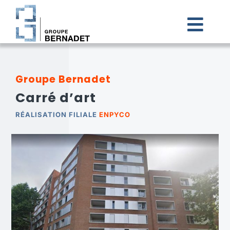
Passer
au
contenu
Togg
Navi
ACCUEIL
Groupe Bernadet
Carré d’art
LE GROUPE BERNADET
RÉALISATION FILIALE
ENPYCO
NOS FILIALES
CARRIÈRES
ACTUALITÉS
CONTACT