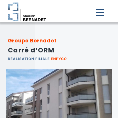
Passer
au
contenu
Togg
Navi
ACCUEIL
Groupe Bernadet
Carré d’ORM
LE GROUPE BERNADET
RÉALISATION FILIALE
ENPYCO
NOS FILIALES
CARRIÈRES
ACTUALITÉS
CONTACT