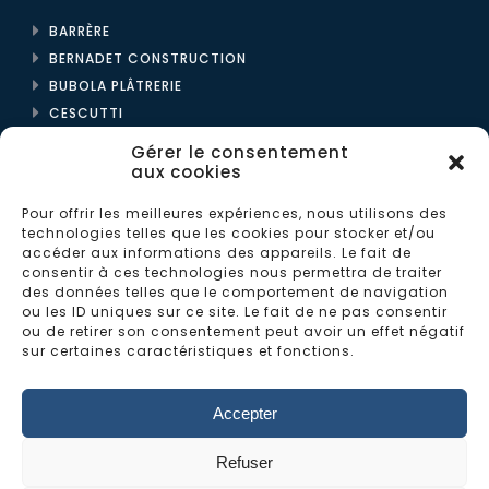
BARRÈRE
BERNADET CONSTRUCTION
BUBOLA PLÂTRERIE
CESCUTTI
CLDTI | CLVM
Gérer le consentement
ENPYCO
aux cookies
L2C
Pour offrir les meilleures expériences, nous utilisons des
technologies telles que les cookies pour stocker et/ou
LES BÉTONS MONTOIS
accéder aux informations des appareils. Le fait de
consentir à ces technologies nous permettra de traiter
LES MAISONS BERNADET
des données telles que le comportement de navigation
MÉDITERRANÉE CONSTRUCTIONS
ou les ID uniques sur ce site. Le fait de ne pas consentir
ou de retirer son consentement peut avoir un effet négatif
PRÉFADOUR
sur certaines caractéristiques et fonctions.
ROUX CHARPENTES
Accepter
TISON & GAILLET
Refuser