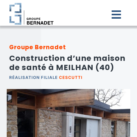
Passer
au
contenu
Togg
Navi
ACCUEIL
Groupe Bernadet
Construction d’une maison
LE GROUPE BERNADET
de santé à MEILHAN (40)
NOS FILIALES
RÉALISATION FILIALE
CESCUTTI
CARRIÈRES
ACTUALITÉS
CONTACT