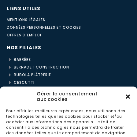
LIENS UTILES
MENTIONS LÉGALES
DONNÉES PERSONNELLES ET COOKIES
OFFRES D’EMPLOI
NOS FILIALES
BARRÈRE
BERNADET CONSTRUCTION
BUBOLA PLÂTRERIE
CESCUTTI
CLDTI | CLVM
Gérer le consentement
ENPYCO
aux cookies
L2C
Pour offrir les meilleures expériences, nous utilisons des
technologies telles que les cookies pour stocker et/ou
LES BÉTONS MONTOIS
accéder aux informations des appareils. Le fait de
consentir à ces technologies nous permettra de traiter
LES MAISONS BERNADET
des données telles que le comportement de navigation