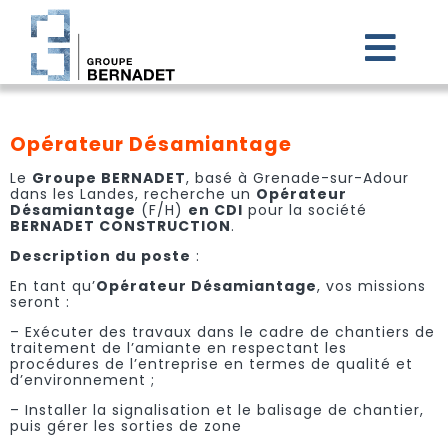
Passer
au
contenu
Togg
Navi
ACCUEIL
Opérateur Désamiantage
Le
Groupe BERNADET
, basé à Grenade-sur-Adour
LE GROUPE BERNADET
dans les Landes, recherche un
Opérateur
Désamiantage
(F/H)
en CDI
pour la société
BERNADET CONSTRUCTION
.
NOS FILIALES
Description du poste
:
En tant qu’
Opérateur Désamiantage
, vos missions
seront :
CARRIÈRES
– Exécuter des travaux dans le cadre de chantiers de
traitement de l’amiante en respectant les
procédures de l’entreprise en termes de qualité et
ACTUALITÉS
d’environnement ;
– Installer la signalisation et le balisage de chantier,
puis gérer les sorties de zone
CONTACT