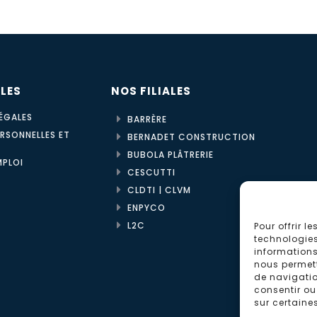
ILES
NOS FILIALES
ÉGALES
BARRÈRE
RSONNELLES ET
BERNADET CONSTRUCTION
BUBOLA PLÂTRERIE
MPLOI
CESCUTTI
CLDTI | CLVM
ENPYCO
L2C
Pour offrir l
technologies
informations
nous permett
de navigation
consentir ou
sur certaine